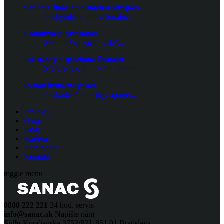
Sanácia škôd na autách a strojoch
Poskytujeme profesionálne ...
Lokalizácia priesakov
Skôr než sa začne s deš...
Iné škody a špeciálne činnosti
SANAC, s. r. o. Vám odborn...
Rekonštrukčné práce
Poškodené omietky, opotre...
Projekty
O nás
Blog
Kariéra
Referencie
Kontakt
toggle menu
0800 222 221
24 hod. servis
info@sanac.sk
Napíšte nám
Sídlo
Kopčianska 3752/82J, 851 01 Bratislava