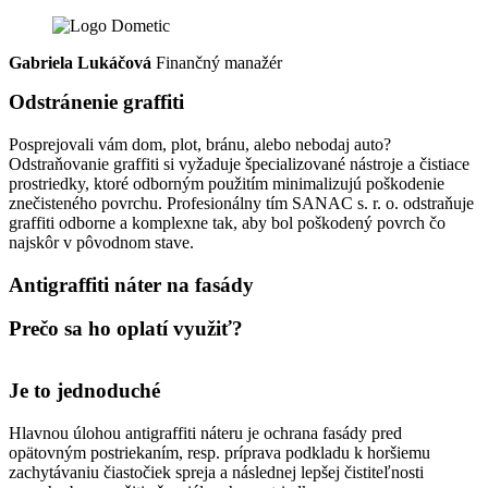
Gabriela Lukáčová
Finančný manažér
Odstránenie graffiti
Posprejovali vám dom, plot, bránu, alebo nebodaj auto?
Odstraňovanie graffiti si vyžaduje špecializované nástroje a čistiace
prostriedky, ktoré odborným použitím minimalizujú poškodenie
znečisteného povrchu. Profesionálny tím SANAC s. r. o. odstraňuje
graffiti odborne a komplexne tak, aby bol poškodený povrch čo
najskôr v pôvodnom stave.
Antigraffiti náter na fasády
Prečo sa ho oplatí využiť?
Je to jednoduché
Hlavnou úlohou antigraffiti náteru je ochrana fasády pred
opätovným postriekaním, resp. príprava podkladu k horšiemu
zachytávaniu čiastočiek spreja a následnej lepšej čistiteľnosti