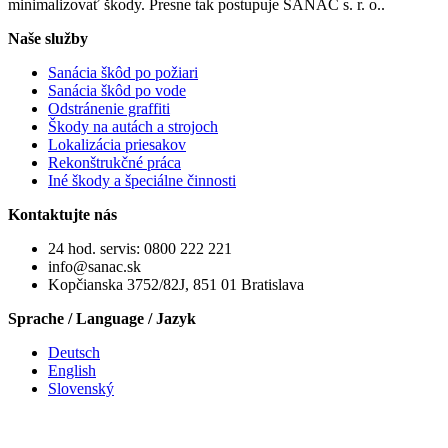
minimalizovať škody. Presne tak postupuje SANAC s. r. o..
Naše služby
Sanácia škôd po požiari
Sanácia škôd po vode
Odstránenie graffiti
Škody na autách a strojoch
Lokalizácia priesakov
Rekonštrukčné práca
Iné škody a špeciálne činnosti
Kontaktujte nás
24 hod. servis: 0800 222 221
info@sanac.sk
Kopčianska 3752/82J, 851 01 Bratislava
Sprache / Language / Jazyk
Deutsch
English
Slovenský