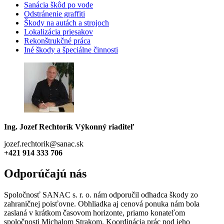
Sanácia škôd po vode
Odstránenie graffiti
Škody na autách a strojoch
Lokalizácia priesakov
Rekonštrukčné práca
Iné škody a špeciálne činnosti
Ing. Jozef Rechtorík
Výkonný riaditeľ
jozef.rechtorik@sanac.sk
+421 914 333 706
Odporúčajú nás
Spoločnosť SANAC s. r. o. nám odporučil odhadca škody zo
zahraničnej poisťovne. Obhliadka aj cenová ponuka nám bola
zaslaná v krátkom časovom horizonte, priamo konateľom
spoločnosti Michalom Strakom. Koordinácia prác pod jeho