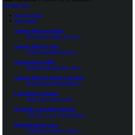
Zavolajte nám
Hlavná stránka
Naše služby
Sanácia škôd po požiari
Byt vyhorel. Sadze sú v ka...
Sanácia škôd po vode
Vodné a kanalizačné potr...
Odstránenie graffiti
Posprejovali vám dom, plot...
Sanácia škôd na autách a strojoch
Poskytujeme profesionálne ...
Lokalizácia priesakov
Skôr než sa začne s deš...
Iné škody a špeciálne činnosti
SANAC, s. r. o. Vám odborn...
Rekonštrukčné práce
Poškodené omietky, opotre...