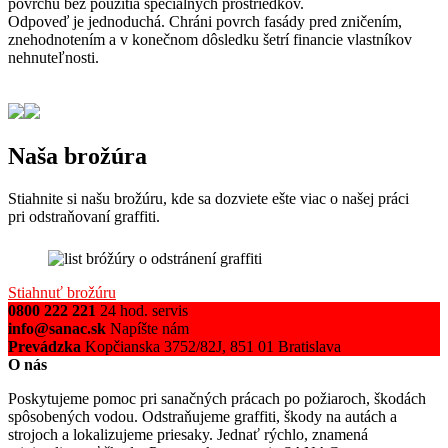
povrchu bez použitia špeciálnych prostriedkov.
Odpoveď je jednoduchá. Chráni povrch fasády pred zničením,
znehodnotením a v konečnom dôsledku šetrí financie vlastníkov
nehnuteľnosti.
Naša brožúra
Stiahnite si našu brožúru, kde sa dozviete ešte viac o našej práci
pri odstraňovaní graffiti.
Stiahnuť brožúru
0800 222 221
24 hod. servis
info@sanac.sk
Napíšte nám
Prevádzka
Kopčianska 3752/82J, 851 01 Bratislava
O nás
Poskytujeme pomoc pri sanačných prácach po požiaroch, škodách
spôsobených vodou. Odstraňujeme graffiti, škody na autách a
strojoch a lokalizujeme priesaky. Jednať rýchlo, znamená