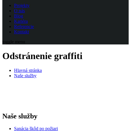
Projekty
O nás
Blog
Kariéra
Referencie
Kontakt
toggle menu
Odstránenie graffiti
Hlavná stránka
Naše služby
Naše služby
Sanácia škôd po požiari