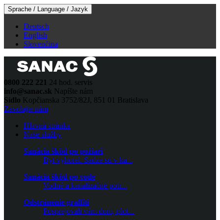
Sprache / Language / Jazyk
Deutsch
English
Slovenčina
0800 222 221
24 hod. servis
info@sanac.sk
Napíšte nám
Sídlo
Kopčianska 3752/82J, 851 01 Bratislava
Zavolajte nám
Hlavná stránka
Naše služby
Sanácia škôd po požiari
Byt vyhorel. Sadze sú v ka...
Sanácia škôd po vode
Vodné a kanalizačné potr...
Odstránenie graffiti
Posprejovali vám dom, plot...