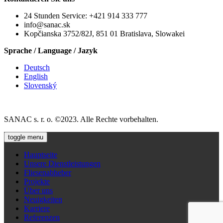
24 Stunden Service: +421 914 333 777
info@sanac.sk
Kopčianska 3752/82J, 851 01 Bratislava, Slowakei
Sprache / Language / Jazyk
Deutsch
English
Slovenský
SANAC s. r. o. ©2023. Alle Rechte vorbehalten.
toggle menu
Hauptseite
Unsere Dienstleistungen
Fliesenabheber
Projekte
Über uns
Neuigkeiten
Karriere
Referenzen