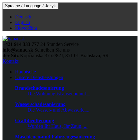
Sprache / Language / Jazyk
Deutsch
English
Slovenčina
+421 914 333 777
24 Stunden Service
info@sanac.sk
Schreiben Sie uns
der Sitz
Kopčianska 3752/82J, 851 01 Bratislava, SR
Kontakt
Hauptseite
Unsere Dienstleistungen
Brandschadesanierung
Die Wohnung ist ausgebrannt...
Wasserschadesanierung
Die Wasser- und Abwasserlei...
Graffitientfernung
Wurden Ihr Haus, Ihr Zaun, ...
Maschienen-und Fahrzeugesanierung