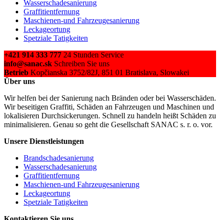
Wasserschadesanierung
Graffitientfernung
Maschienen-und Fahrzeugesanierung
Leckageortung
Spetziale Tatigkeiten
+421 914 333 777
24 Stunden Service
info@sanac.sk
Schreiben Sie uns
Betrieb
Kopčianska 3752/82J, 851 01 Bratislava, Slowakei
Über uns
Wir helfen bei der Sanierung nach Bränden oder bei Wasserschäden.
Wir beseitigen Graffiti, Schäden an Fahrzeugen und Maschinen und
lokalisieren Durchsickerungen. Schnell zu handeln heißt Schäden zu
minimalisieren. Genau so geht die Gesellschaft SANAC s. r. o. vor.
Unsere Dienstleistungen
Brandschadesanierung
Wasserschadesanierung
Graffitientfernung
Maschienen-und Fahrzeugesanierung
Leckageortung
Spetziale Tatigkeiten
Kontaktieren Sie uns