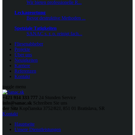
Wir bieten professionelle R...
Leckageortung
Bevor destruktive Methoden ...
Spetziale Tatigkeiten
SANAC s. r. o. reinigt fach...
Fliesenabheber
Projekte
Über uns
Neuigkeiten
Karriere
Referenzen
Kontakt
toggle menu
+421 914 333 777
24 Stunden Service
info@sanac.sk
Schreiben Sie uns
der Sitz
Kopčianska 3752/82J, 851 01 Bratislava, SR
Kontakt
Hauptseite
Unsere Dienstleistungen