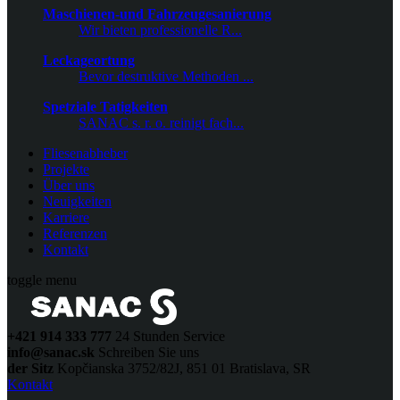
Maschienen-und Fahrzeugesanierung
Wir bieten professionelle R...
Leckageortung
Bevor destruktive Methoden ...
Spetziale Tatigkeiten
SANAC s. r. o. reinigt fach...
Fliesenabheber
Projekte
Über uns
Neuigkeiten
Karriere
Referenzen
Kontakt
toggle menu
+421 914 333 777
24 Stunden Service
info@sanac.sk
Schreiben Sie uns
der Sitz
Kopčianska 3752/82J, 851 01 Bratislava, SR
Kontakt