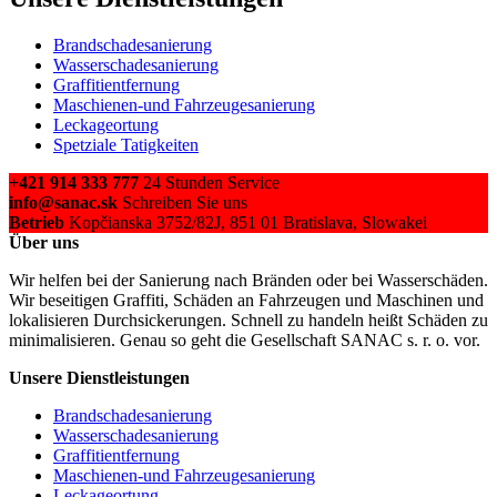
Brandschadesanierung
Wasserschadesanierung
Graffitientfernung
Maschienen-und Fahrzeugesanierung
Leckageortung
Spetziale Tatigkeiten
+421 914 333 777
24 Stunden Service
info@sanac.sk
Schreiben Sie uns
Betrieb
Kopčianska 3752/82J, 851 01 Bratislava, Slowakei
Über uns
Wir helfen bei der Sanierung nach Bränden oder bei Wasserschäden.
Wir beseitigen Graffiti, Schäden an Fahrzeugen und Maschinen und
lokalisieren Durchsickerungen. Schnell zu handeln heißt Schäden zu
minimalisieren. Genau so geht die Gesellschaft SANAC s. r. o. vor.
Unsere Dienstleistungen
Brandschadesanierung
Wasserschadesanierung
Graffitientfernung
Maschienen-und Fahrzeugesanierung
Leckageortung