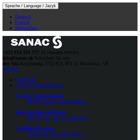
Sprache / Language / Jazyk
Deutsch
English
Slovenčina
+421 914 333 777
24 Stunden Service
info@sanac.sk
Schreiben Sie uns
der Sitz
Kopčianska 3752/82J, 851 01 Bratislava, SR
Kontakt
Hauptseite
Unsere Dienstleistungen
Brandschadesanierung
Die Wohnung ist ausgebrannt...
Wasserschadesanierung
Die Wasser- und Abwasserlei...
Graffitientfernung
Wurden Ihr Haus, Ihr Zaun, ...