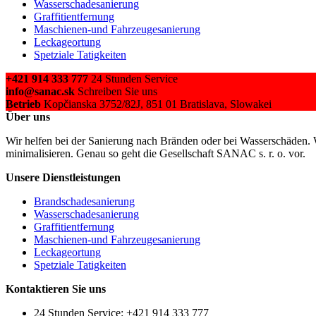
Wasserschadesanierung
Graffitientfernung
Maschienen-und Fahrzeugesanierung
Leckageortung
Spetziale Tatigkeiten
+421 914 333 777
24 Stunden Service
info@sanac.sk
Schreiben Sie uns
Betrieb
Kopčianska 3752/82J, 851 01 Bratislava, Slowakei
Über uns
Wir helfen bei der Sanierung nach Bränden oder bei Wasserschäden. 
minimalisieren. Genau so geht die Gesellschaft SANAC s. r. o. vor.
Unsere Dienstleistungen
Brandschadesanierung
Wasserschadesanierung
Graffitientfernung
Maschienen-und Fahrzeugesanierung
Leckageortung
Spetziale Tatigkeiten
Kontaktieren Sie uns
24 Stunden Service: +421 914 333 777