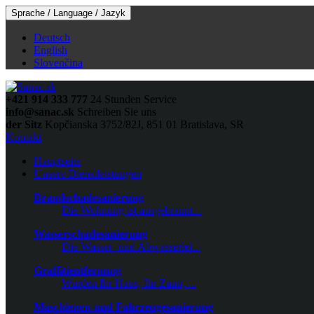
Sprache / Language / Jazyk
Deutsch
English
Slovenčina
+421 914 333 777
24 Stunden Service
info@sanac.sk
Schreiben Sie uns
der Sitz
Kopčianska 3752/82J, 851 01 Bratislava, SR
Kontakt
Hauptseite
Unsere Dienstleistungen
Brandschadesanierung
Die Wohnung ist ausgebrannt...
Wasserschadesanierung
Die Wasser- und Abwasserlei...
Graffitientfernung
Wurden Ihr Haus, Ihr Zaun, ...
Maschienen-und Fahrzeugesanierung