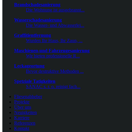
Brandschadesanierung
Die Wohnung ist ausgebrannt...
Wasserschadesanierung
Die Wasser- und Abwasserlei...
Graffitientfernung
Wurden Ihr Haus, Ihr Zaun, ...
Maschienen-und Fahrzeugesanierung
Wir bieten professionelle R...
Leckageortung
Bevor destruktive Methoden ...
Spetziale Tatigkeiten
SANAC s. r. o. reinigt fach...
Fliesenabheber
Projekte
Über uns
Neuigkeiten
Karriere
Referenzen
Kontakt