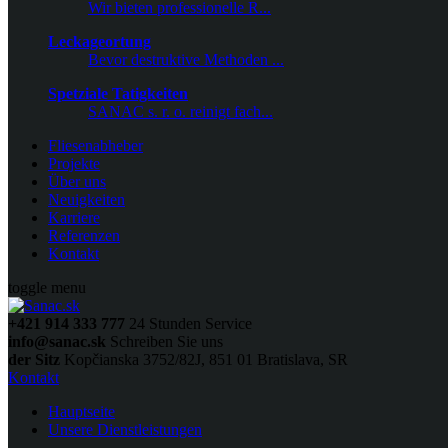
Wir bieten professionelle R...
Leckageortung
Bevor destruktive Methoden ...
Spetziale Tatigkeiten
SANAC s. r. o. reinigt fach...
Fliesenabheber
Projekte
Über uns
Neuigkeiten
Karriere
Referenzen
Kontakt
toggle menu
+421 914 333 777
24 Stunden Service
info@sanac.sk
Schreiben Sie uns
der Sitz
Kopčianska 3752/82J, 851 01 Bratislava, SR
Kontakt
Hauptseite
Unsere Dienstleistungen