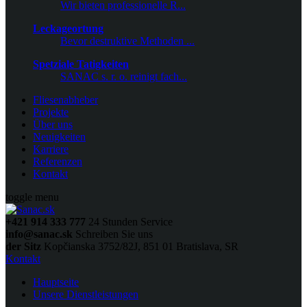
Wir bieten professionelle R...
Leckageortung
Bevor destruktive Methoden ...
Spetziale Tatigkeiten
SANAC s. r. o. reinigt fach...
Fliesenabheber
Projekte
Über uns
Neuigkeiten
Karriere
Referenzen
Kontakt
toggle menu
+421 914 333 777
24 Stunden Service
info@sanac.sk
Schreiben Sie uns
der Sitz
Kopčianska 3752/82J, 851 01 Bratislava, SR
Kontakt
Hauptseite
Unsere Dienstleistungen