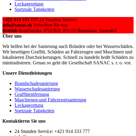
Leckageortung
Spetziale Tatigkeiten
+421 914 333 777
24 Stunden Service
info@sanac.sk
Schreiben Sie uns
Betrieb
Kopčianska 3752/82J, 851 01 Bratislava, Slowakei
Über uns
Wir helfen bei der Sanierung nach Bränden oder bei Wasserschäden.
Wir beseitigen Graffiti, Schäden an Fahrzeugen und Maschinen und
lokalisieren Durchsickerungen. Schnell zu handeln heißt Schäden zu
minimalisieren. Genau so geht die Gesellschaft SANAC s. r. o. vor.
Unsere Dienstleistungen
Brandschadesanierung
Wasserschadesanierung
Graffitientfernung
Maschienen-und Fahrzeugesanierung
Leckageortung
Spetziale Tatigkeiten
Kontaktieren Sie uns
24 Stunden Service: +421 914 333 777