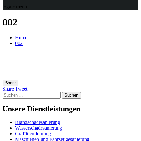
toggle menu
002
Home
002
Share
Share
Tweet
Suchen
nach:
Unsere Dienstleistungen
Brandschadesanierung
Wasserschadesanierung
Graffitientfernung
Maschienen-und Fahrzeugesanierung