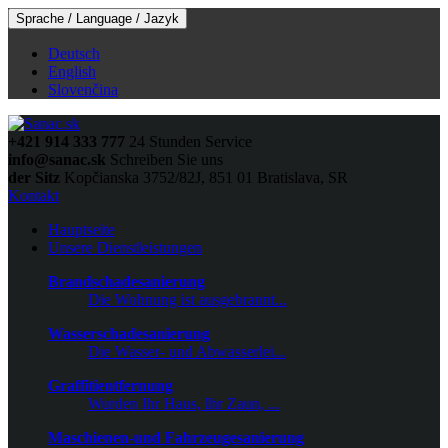
Sprache / Language / Jazyk
Deutsch
English
Slovenčina
+421 914 333 777
24 Stunden Service
info@sanac.sk
Schreiben Sie uns
der Sitz
Kopčianska 3752/82J, 851 01 Bratislava, SR
Kontakt
Hauptseite
Unsere Dienstleistungen
Brandschadesanierung
Die Wohnung ist ausgebrannt...
Wasserschadesanierung
Die Wasser- und Abwasserlei...
Graffitientfernung
Wurden Ihr Haus, Ihr Zaun, ...
Maschienen-und Fahrzeugesanierung